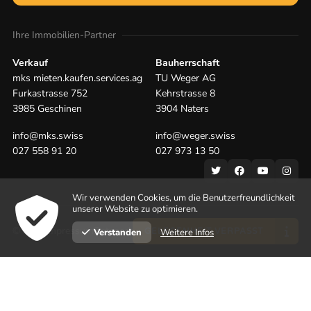
Ihre Immobilien-Partner
Verkauf
Bauherrschaft
mks mieten.kaufen.services.ag
TU Weger AG
Furkastrasse 752
Kehrstrasse 8
3985 Geschinen
3904 Naters
info@mks.swiss
info@weger.swiss
027 558 91 20
027 973 13 50
Wir verwenden Cookies, um die Benutzerfreundlichkeit
unserer Website zu optimieren.
© 2026
Impressum
Datenschutz
powered by indual
Weitere Infos
Verstanden
GELEGENHEIT VERPASST