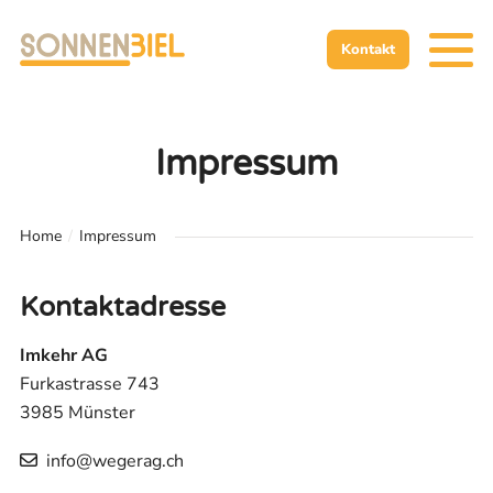
Zur Startseite
Zur mobilen Navigation
Zur Suche
Zum Hauptinhalt
Zum Fussbereich
Zur einfachen Sprache wechseln
Kontakt
Impressum
Home
Impressum
Kontaktadresse
Imkehr AG
Furkastrasse 743
3985 Münster
info@wegerag.ch