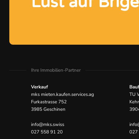
Lust auf Brig
Ihre Immobilien-Partner
Verkauf
Bauh
mks mieten.kaufen.services.ag
TU 
Furkastrasse 752
Kehr
3985 Geschinen
3904
info@mks.swiss
info
027 558 91 20
027