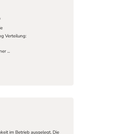
f
ie
 Verteilung:
r ...
eit im Betrieb ausgelegt. Die