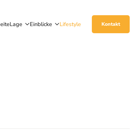
eite
Lage
Einblicke
Lifestyle
Kontakt
n Bitsch
Fotos Umgebung
t Bitsch
Baujournal
 Bitsch
ion