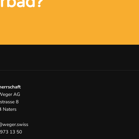
erbad?
errschaft
Weger AG
strasse 8
 Naters
@weger.swiss
 973 13 50