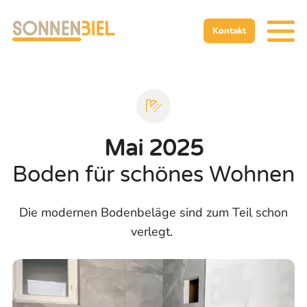
Zur Startseite
Zur mobilen Navigation
Zur Suche
Zum Hauptinhalt
Zum Fussbereich
Zur einfachen Sprache wechseln
Kontakt
Mai 2025
Boden für schönes Wohnen
Die modernen Bodenbeläge sind zum Teil schon
verlegt.