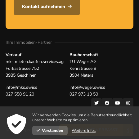
Kontakt aufnehmen
Ihre Immobilien-Partner
Verkauf
Bauherrschaft
mks mieten.kaufen.services.ag
TU Weger AG
Furkastrasse 752
Kehrstrasse 8
3985 Geschinen
3904 Naters
info@mks.swiss
info@weger.swiss
027 558 91 20
027 973 13 50
Wir verwenden Cookies, um die Benutzerfreundlichkeit
unserer Website zu optimieren.
© 2026
Impressum
Datenschutz
powered by indual
Weitere Infos
Verstanden
GELEGENHEIT VERPASST