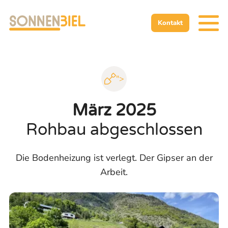
Zur Startseite
Zur mobilen Navigation
Zur Suche
Zum Hauptinhalt
Zum Fussbereich
Zur einfachen Sprache wechseln
Kontakt
">
März 2025
Rohbau abgeschlossen
Die Bodenheizung ist verlegt. Der Gipser an der
Arbeit.